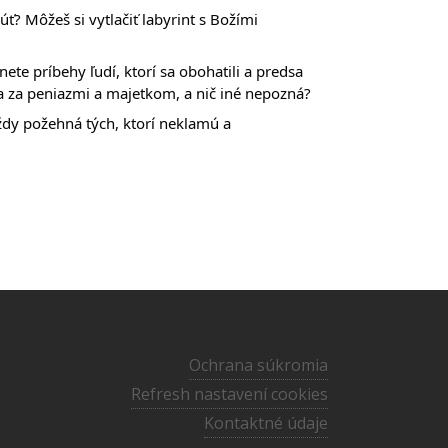
ť? Môžeš si vytlačiť labyrint s Božími
te príbehy ľudí, ktorí sa obohatili a predsa
ba za peniazmi a majetkom, a nič iné nepozná?
dy požehná tých, ktorí neklamú a
Ochrana súkromia
Refresh nastavení cookies
Kontaktné údaje