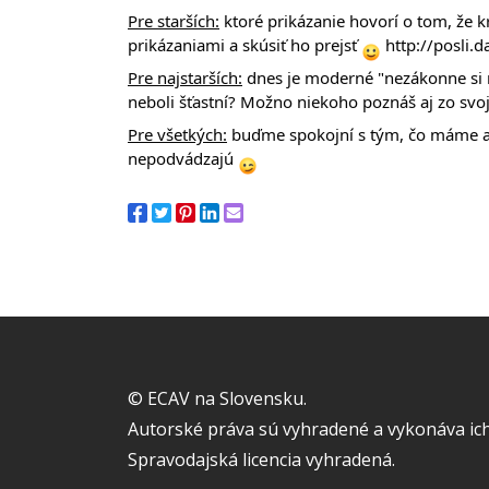
Pre starších:
ktoré prikázanie hovorí o tom, že k
prikázaniami a skúsiť ho prejsť
http://posli.
Pre najstarších:
dnes je moderné "nezákonne si na
neboli šťastní? Možno niekoho poznáš aj zo svoj
Pre všetkých:
buďme spokojní s tým, čo máme a 
nepodvádzajú
© ECAV na Slovensku.
Autorské práva sú vyhradené a vykonáva ich
Spravodajská licencia vyhradená.