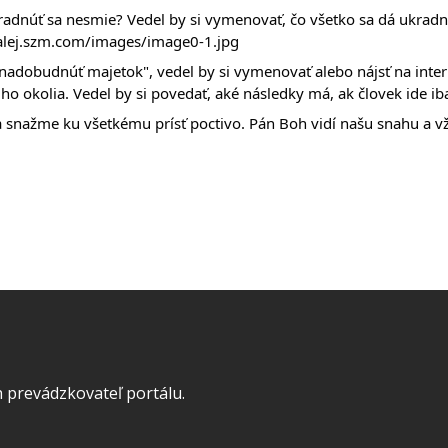
radnúť sa nesmie? Vedel by si vymenovať, čo všetko sa dá ukradnú
dalej.szm.com/images/image0-1.jpg
dobudnúť majetok", vedel by si vymenovať alebo nájsť na interne
ho okolia. Vedel by si povedať, aké následky má, ak človek ide i
snažme ku všetkému prísť poctivo. Pán Boh vidí našu snahu a vž
 prevádzkovateľ portálu.