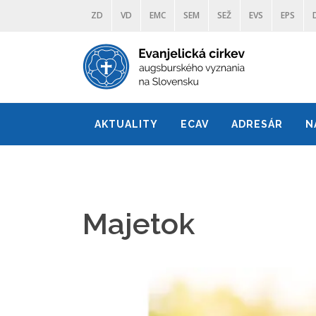
ZD
VD
EMC
SEM
SEŽ
EVS
EPS
AKTUALITY
ECAV
ADRESÁR
N
Majetok