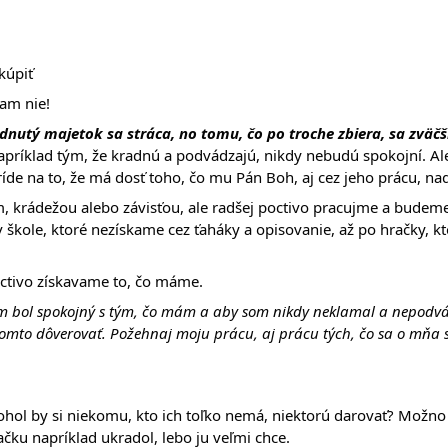
kúpiť
dam nie!
udnutý majetok sa stráca, no tomu, čo po troche zbiera, sa zväčš
 napríklad tým, že kradnú a podvádzajú, nikdy nebudú spokojní. Ale
de na to, že má dosť toho, čo mu Pán Boh, aj cez jeho prácu, nade
 krádežou alebo závisťou, ale radšej poctivo pracujme a budeme s
v škole, ktoré nezískame cez ťaháky a opisovanie, až po hračky, k
octivo získavame to, čo máme.
om bol spokojný s tým, čo mám a aby som nikdy neklamal a nepodvád
 tomto dôverovať. Požehnaj moju prácu, aj prácu tých, čo sa o mňa 
mohol by si niekomu, kto ich toľko nemá, niektorú darovať? Možno
čku napríklad ukradol, lebo ju veľmi chce.