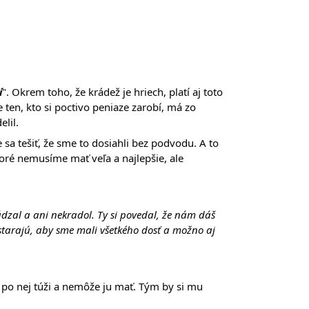
í
". Okrem toho, že krádež je hriech, platí aj toto
 ten, kto si poctivo peniaze zarobí, má zo
lil.
a tešiť, že sme to dosiahli bez podvodu. A to
toré nemusíme mať veľa a najlepšie, ale
zal a ani nekradol. Ty si povedal, že nám dáš
starajú, aby sme mali všetkého dosť a možno aj
 po nej túži a nemôže ju mať. Tým by si mu