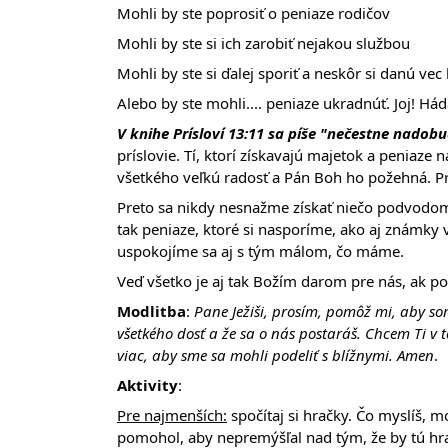
Mohli by ste poprosiť o peniaze rodičov
Mohli by ste si ich zarobiť nejakou službou
Mohli by ste si ďalej sporiť a neskôr si danú vec 
Alebo by ste mohli.... peniaze ukradnúť. Joj! Há
V knihe Prísloví 13:11 sa píše "nečestne nadob
príslovie. Tí, ktorí získavajú majetok a peniaze
všetkého veľkú radosť a Pán Boh ho požehná. Prí
Preto sa nikdy nesnažme získať niečo podvodom,
tak peniaze, ktoré si nasporíme, ako aj známky 
uspokojíme sa aj s tým málom, čo máme.
Veď všetko je aj tak Božím darom pre nás, ak p
Modlitba
:
Pane Ježiši, prosím, pomôž mi, aby s
všetkého dosť a že sa o nás postaráš. Chcem Ti v
viac, aby sme sa mohli podeliť s blížnymi. Amen
.
Aktivity
:
Pre najmenších:
spočítaj si hračky. Čo myslíš, 
pomohol, aby nepremýšľal nad tým, že by tú hra