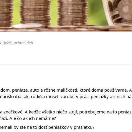
Ježiš, priateľ detí
čia dom, peniaze, auto a rôzne maličkosti, ktoré doma používame. 
eprišlo iba tak, rodičia museli zarobiť v práci peniažky a z nich 
 značkové. A keďže všetko niečo stojí, potrebujeme na to peniaz
ňazí. Ale čo ak ich nemáme?
e nemali by ste na to dosť peniažkov v prasiatku?