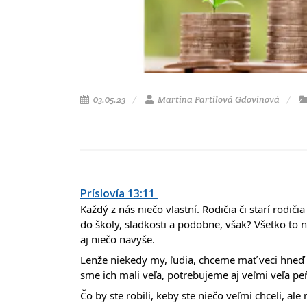
03.05.23
Martina Partilová Gdovinová
Príslovía 13:11
Každý z nás niečo vlastní. Rodičia či starí rodi
do školy, sladkosti a podobne, však? Všetko to n
aj niečo navyše.
Lenže niekedy my, ľudia, chceme mať veci hneď a
sme ich mali veľa, potrebujeme aj veľmi veľa pe
Čo by ste robili, keby ste niečo veľmi chceli, al