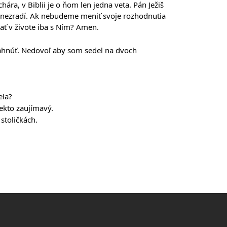
hára, v Biblii je o ňom len jedna veta. Pán Ježiš 
kdy nezradí. Ak nebudeme meniť svoje rozhodnutia 
čať v živote iba s Ním? Amen.
ahnúť. Nedovoľ aby som sedel na dvoch 
ela?
iekto zaujímavý. 
stoličkách.