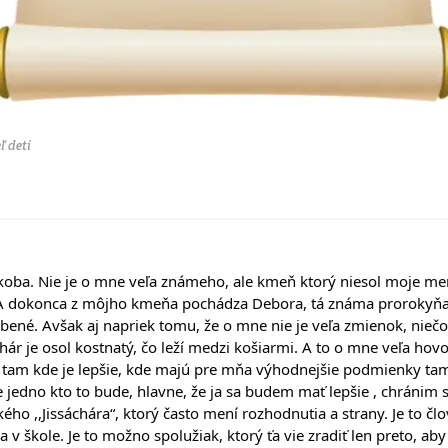
ľ detí
ákoba. Nie je o mne veľa známeho, ale kmeň ktorý niesol moje men
 A dokonca z môjho kmeňa pochádza Debora, tá známa prorokyňa a
ľúbené. Avšak aj napriek tomu, že o mne nie je veľa zmienok, nie
chár je osol kostnatý, čo leží medzi košiarmi. A to o mne veľa hovo
 tam kde je lepšie, kde majú pre mňa výhodnejšie podmienky ta
jedno kto to bude, hlavne, že ja sa budem mať lepšie , chránim si
ho ,,Jissáchára“, ktorý často mení rozhodnutia a strany. Je to člo
 v škole. Je to možno spolužiak, ktorý ťa vie zradiť len preto, a