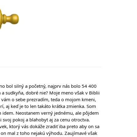
o bol silný a početný, najprv nás bolo 54 400 
 sudkyňa, dobré nie? Moje meno však v Biblii 
čo vám o sebe prezradím, teda o mojom kmeni, 
rí, aj keď je to len takáto krátka zmienka. Som 
m idem. Neostanem verný jednému, ale pôjdem 
 svoj pokoj a blahobyt aj za cenu otroctva.
vek, ktorý vás dokáže zradiť iba preto aby on sa 
by on mal z toho nejakú výhodu. Zaujímavé však 