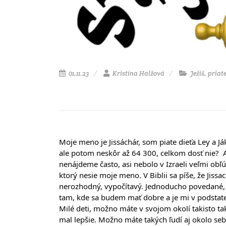
01.11.23
Kristína Halžová
Ježiš, priate
Moje meno je Jissáchár, som piate dieťa Ley a J
ale potom neskôr až 64 300, celkom dosť nie? 
nenájdeme často, asi nebolo v Izraeli veľmi ob
ktorý 
nesie moje meno. V Biblii sa píše, že Jissa
nerozhodný, vypočítavý. Jednoducho povedané,
tam, kde sa budem mať dobre a je mi v podstate 
Milé deti, možno máte v svojom okolí takisto také
mal lepšie. Možno máte takých ľudí aj okolo seba