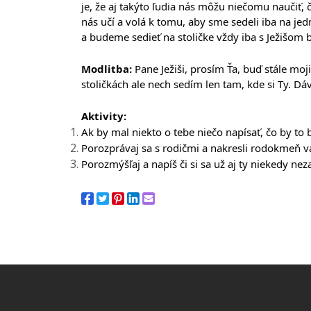
je, že aj takýto ľudia nás môžu niečomu naučiť, čo
nás učí a volá k tomu, aby sme sedeli iba na jed
a budeme sedieť na stoličke vždy iba s Ježišom 
Modlitba:
 Pane Ježiši, prosím Ťa, buď stále m
stoličkách ale nech sedím len tam, kde si Ty. Dá
Aktivity:
Ak by mal niekto o tebe niečo napísať, čo by to 
Porozprávaj sa s rodičmi a nakresli rodokmeň vaše
Porozmýšľaj a napíš či si sa už aj ty niekedy ne