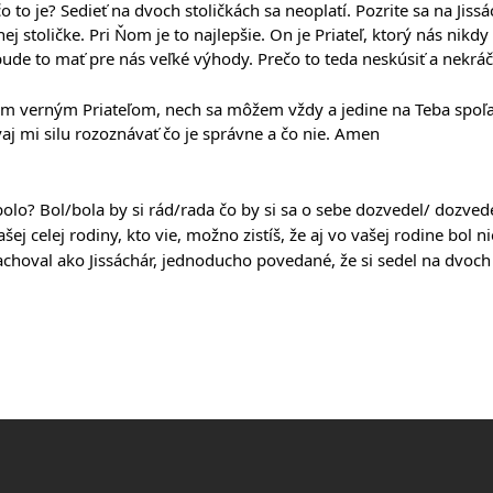
 to je? Sedieť na dvoch stoličkách sa neoplatí. Pozrite sa na Jissác
nej stoličke. Pri Ňom je to najlepšie. On je Priateľ, ktorý nás ni
bude to mať pre nás veľké výhody. Prečo to teda neskúsiť a nekrá
ojim verným Priateľom, nech sa môžem vždy a jedine na Teba spoľ
vaj mi silu rozoznávať čo je správne a čo nie. Amen
bolo? Bol/bola by si rád/rada čo by si sa o sebe dozvedel/ dozved
j celej rodiny, kto vie, možno zistíš, že aj vo vašej rodine bol n
zachoval ako Jissáchár, jednoducho povedané, že si sedel na dvoch 