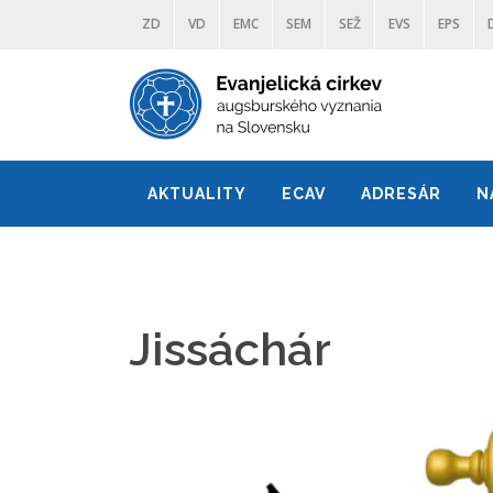
ZD
VD
EMC
SEM
SEŽ
EVS
EPS
AKTUALITY
ECAV
ADRESÁR
N
Jissáchár