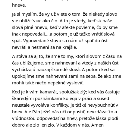
hneve.
Ja si myslím, že vy už viete o tom, že niekedy slovo
vie ublížiť viac ako čin. A to je vtedy, keď sú naše
slová plné hnevu, keď v afekte povieme, čo by sme
inak nepovedali....a potom je už ťažko vrátiť slová
späť. Vypovedané slovo sa nám už späť do úst
nevráti a nezmení sa na krajšie.
A stáva sa aj to, že sme to my, ktorí slovom z času na
čas ubližujeme, sme nahnevaní a vtedy z našich úst
vychádzajú naozaj škaredé slová. A potom keď sa
upokojíme sme nahnevaní sami na seba, že ako sme
mohli také niečo nepekné vysloviť.
Keď je k vám kamarát, spolužiak zlý; keď vás častuje
škaredými poznámkami kolega v práci a sused
neustále vyvoláva konflikty, je ťažké nevybuchnúť v
hnev. Ale Pán Ježiš nás učí odpustiť, nevzdávať to a
vľúdnosťou odpovedať na hnev, pretože láska plodí
dobro ale zlo len zlo. V každom v nás. Amen