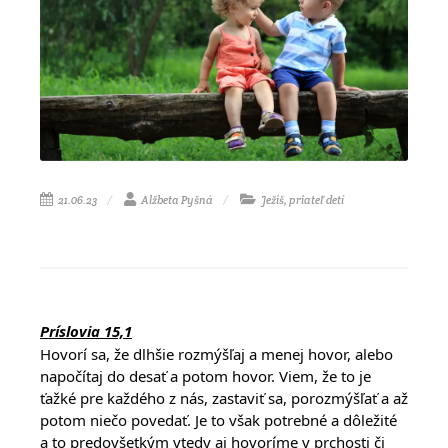
21.06.23
Alžbeta Pyšná
Ježiš, priateľ detí
Príslovia 15,1
Hovorí sa, že dlhšie rozmýšľaj a menej hovor, alebo
napočítaj do desať a potom hovor. Viem, že to je
ťažké pre každého z nás, zastaviť sa, porozmýšľať a až
potom niečo povedať. Je to však potrebné a dôležité
a to predovšetkým vtedy aj hovoríme v prchosti či