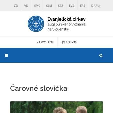
ZD
VD
EMC
SEM
SEŽ
EVS
EPS
DARUJ
DIAKONIA
ŠKOLY
TRANOSCIUS
MÚZEÁ
ZAMYSLENIE
. JN 8,31-36
Čarovné slovíčka