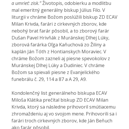
a umrieť: zisk.”
Životopis, odobierku a modlitbu
mal emeritný generálny biskup Július Filo. V
liturgii v chráme Božom poslúžili biskup ZD ECAV
Milan Krivda, farári z cirkevných zborov, kde
nebohý brat farár pôsobil, a to zborový farár
Dušan Pavel Hrivňák z Muránskej Dlhej Lúky,
zborová farárka Oľga Kaňuchová zo Žiliny a
kaplán Ján Tóth z Hontianskych Moraviec. V
chráme Božom zazneli aj piesne spevokolov z
Muránskej Dlhej Lúky a Dudiniec. V chráme
Božom sa spievali piesne z Evanjelického
funebrálu č. 29, 114 a 87 a A 29, A9.
Kondolenčný list generálneho biskupa ECAV
Miloša Klátika prečítal biskup ZD ECAV Milan
Krivda, ktorý sa následne prihovoril smútiacemu
zhromaždeniu aj vo svojom mene. Prihovorili sa i
farári troch cirkevných zborov, kde Ján Beňuch
ako farár pôsobil.