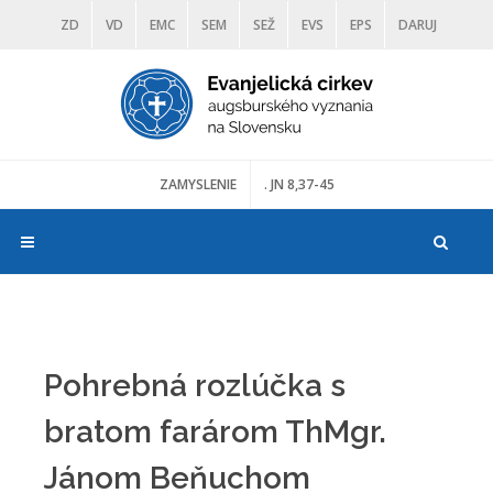
ZD
VD
EMC
SEM
SEŽ
EVS
EPS
DARUJ
DIAKONIA
ŠKOLY
TRANOSCIUS
MÚZEÁ
ZAMYSLENIE
. JN 8,37-45
Pohrebná rozlúčka s
bratom farárom ThMgr.
Jánom Beňuchom