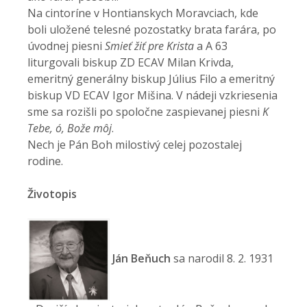
Na cintoríne v Hontianskych Moravciach, kde
boli uložené telesné pozostatky brata farára, po
úvodnej piesni
Smieť žiť pre Krista
a A 63
liturgovali biskup ZD ECAV Milan Krivda,
emeritný generálny biskup Július Filo a emeritný
biskup VD ECAV Igor Mišina. V nádeji vzkriesenia
sme sa rozišli po spoločne zaspievanej piesni
K
Tebe, ó, Bože môj
.
Nech je Pán Boh milostivý celej pozostalej
rodine.
Životopis
Ján Beňuch
sa narodil 8. 2. 1931