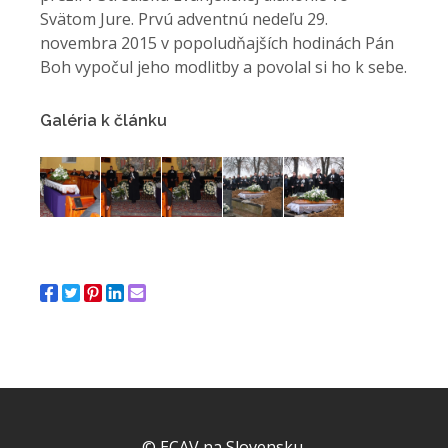
Svätom Jure. Prvú adventnú nedeľu 29.
novembra 2015 v popoludňajších hodinách Pán
Boh vypočul jeho modlitby a povolal si ho k sebe.
Galéria k článku
© ECAV na Slovensku.