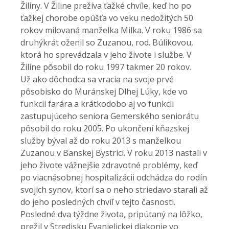
Žiliny. V Žiline prežíva ťažké chvíle, keď ho po
ťažkej chorobe opúšťa vo veku nedožitých 50
rokov milovaná manželka Milka. V roku 1986 sa
druhýkrát oženil so Zuzanou, rod. Búlikovou,
ktorá ho sprevádzala v jeho živote i službe. V
Žiline pôsobil do roku 1997 takmer 20 rokov.
Už ako dôchodca sa vracia na svoje prvé
pôsobisko do Muránskej Dlhej Lúky, kde vo
funkcii farára a krátkodobo aj vo funkcii
zastupujúceho seniora Gemerského seniorátu
pôsobil do roku 2005. Po ukončení kňazskej
služby býval až do roku 2013 s manželkou
Zuzanou v Banskej Bystrici. V roku 2013 nastali v
jeho živote vážnejšie zdravotné problémy, keď
po viacnásobnej hospitalizácii odchádza do rodín
svojich synov, ktorí sa o neho striedavo starali až
do jeho posledných chvíľ v tejto časnosti.
Posledné dva týždne života, pripútaný na lôžko,
prežil v Stredisku Evanjelickej diakonie vo