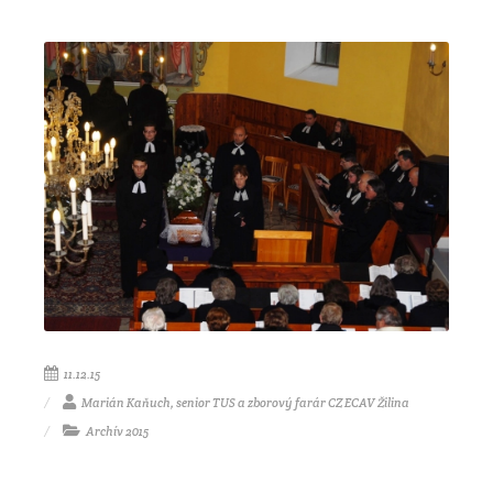
11.12.15
Marián Kaňuch, senior TUS a zborový farár CZ ECAV Žilina
Archív 2015