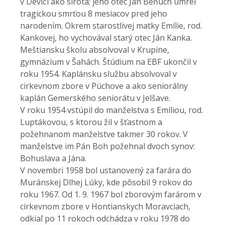
v Devičí ako sirota; jeho otec Ján Beňuch umrel
tragickou smrťou 8 mesiacov pred jeho
narodením. Okrem starostlivej matky Emílie, rod.
Kankovej, ho vychovával starý otec Ján Kanka.
Meštiansku školu absolvoval v Krupine,
gymnázium v Šahách. Štúdium na EBF ukončil v
roku 1954. Kaplánsku službu absolvoval v
cirkevnom zbore v Púchove a ako seniorálny
kaplán Gemerského seniorátu v Jelšave.
V roku 1954 vstúpil do manželstva s Emíliou, rod.
Luptákovou, s ktorou žil v šťastnom a
požehnanom manželstve takmer 30 rokov. V
manželstve im Pán Boh požehnal dvoch synov:
Bohuslava a Jána.
V novembri 1958 bol ustanovený za farára do
Muránskej Dlhej Lúky, kde pôsobil 9 rokov do
roku 1967. Od 1. 9. 1967 bol zborovým farárom v
cirkevnom zbore v Hontianskych Moravciach,
odkiaľ po 11 rokoch odchádza v roku 1978 do