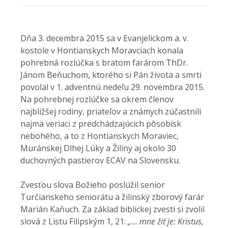
Dňa 3. decembra 2015 sa v Evanjelickom a. v.
kostole v Hontianskych Moravciach konala
pohrebná rozlúčka s bratom farárom ThDr.
Jánom Beňuchom, ktorého si Pán života a smrti
povolal v 1. adventnú nedeľu 29. novembra 2015.
Na pohrebnej rozlúčke sa okrem členov
najbližšej rodiny, priateľov a známych zúčastnili
najmä veriaci z predchádzajúcich pôsobísk
nebohého, a to z Hontianskych Moraviec,
Muránskej Dlhej Lúky a Žiliny aj okolo 30
duchovných pastierov ECAV na Slovensku.
Zvesťou slova Božieho poslúžil senior
Turčianskeho seniorátu a žilinský zborový farár
Marián Kaňuch. Za základ biblickej zvesti si zvolil
slová z Listu Filipským 1, 21:
„... mne žiť je: Kristus,