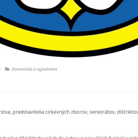
Stanoviská a vyjadrenia
a, predstavitelia cirkevných zborov, seniorátov, dištriktov, m