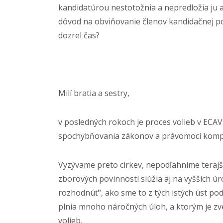
kandidatúrou nestotožnia a nepredložia ju an
dôvod na obviňovanie členov kandidačnej p
dozrel čas?
Milí bratia a sestry,
v posledných rokoch je proces volieb v ECAV 
spochybňovania zákonov a právomocí kompet
Vyzývame preto cirkev, nepodľahnime terajšej
zborových povinností slúžia aj na vyšších úr
rozhodnúť“, ako sme to z tých istých úst pod
plnia mnoho náročných úloh, a ktorým je zv
volieb.