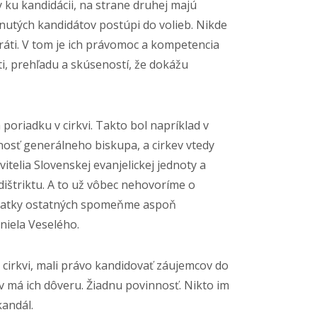
ku kandidácii, na strane druhej majú
utých kandidátov postúpi do volieb. Nikde
ráti. V tom je ich právomoc a kompetencia
sti, prehľadu a skúseností, že dokážu
poriadku v cirkvi. Takto bol napríklad v
osť generálneho biskupa, a cirkev vtedy
telia Slovenskej evanjelickej jednoty a
štriktu. A to už vôbec nehovoríme o
desiatky ostatných spomeňme aspoň
niela Veselého.
i cirkvi, mali právo kandidovať záujemcov do
v má ich dôveru. Žiadnu povinnosť. Nikto im
kandál.