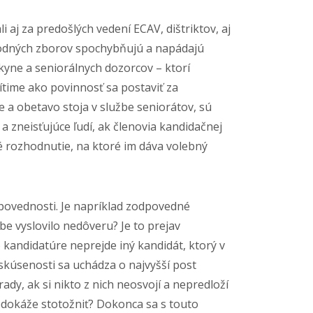
 aj za predošlých vedení ECAV, dištriktov, aj
lobodných zborov spochybňujú a napádajú
yne a seniorálnych dozorcov – ktorí
ítime ako povinnosť sa postaviť za
ne a obetavo stoja v službe seniorátov, sú
v a zneisťujúce ľudí, ak členovia kandidačnej
é rozhodnutie, na ktoré im dáva volebný
dpovednosti. Je napríklad zodpovedné
e vyslovilo nedôveru? Je to prejav
 kandidatúre neprejde iný kandidát, ktorý v
 skúsenosti sa uchádza o najvyšší post
ady, ak si nikto z nich neosvojí a nepredloží
edokáže stotožniť? Dokonca sa s touto