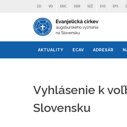
ZD
VD
EMC
SEM
SEŽ
EVS
EPS
AKTUALITY
ECAV
ADRESÁR
N
Vyhlásenie k vo
Slovensku