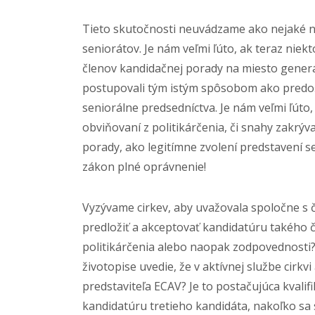
Tieto skutočnosti neuvádzame ako nejaké nové
seniorátov. Je nám veľmi ľúto, ak teraz niek
členov kandidačnej porady na miesto generá
postupovali tým istým spôsobom ako predošlé
seniorálne predsedníctva. Je nám veľmi ľúto, 
obviňovaní z politikárčenia, či snahy zakrýva
porady, ako legitímne zvolení predstavení s
zákon plné oprávnenie!
Vyzývame cirkev, aby uvažovala spoločne s č
predložiť a akceptovať kandidatúru takého č
politikárčenia alebo naopak zodpovednosti? 
životopise uvedie, že v aktívnej službe cirk
predstaviteľa ECAV? Je to postačujúca kvalifi
kandidatúru tretieho kandidáta, nakoľko sa