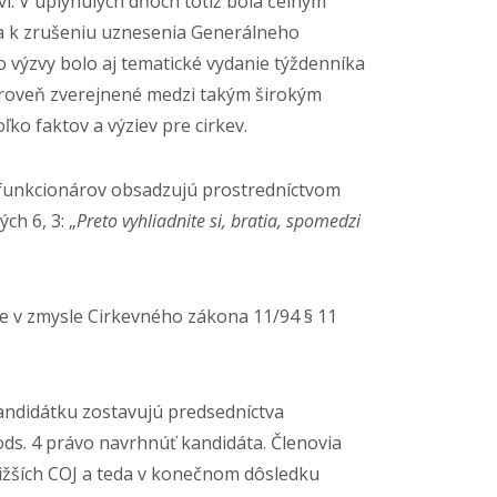
vi. V uplynulých dňoch totiž bola čelným
ýva k zrušeniu uznesenia Generálneho
 výzvy bolo aj tematické vydanie týždenníka
ároveň zverejnené medzi takým širokým
ko faktov a výziev pre cirkev.
a funkcionárov obsadzujú prostredníctvom
ch 6, 3: „
Preto vyhliadnite si, bratia, spomedzi
je v zmysle Cirkevného zákona 11/94 § 11
 kandidátku zostavujú predsedníctva
ods. 4 právo navrhnúť kandidáta. Členovia
ižších COJ a teda v konečnom dôsledku