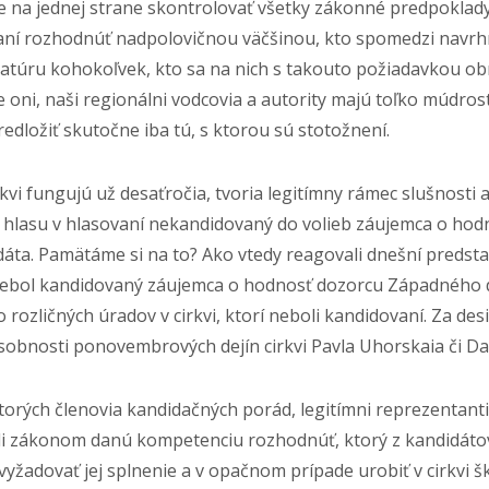
 na jednej strane skontrolovať všetky zákonné predpoklady 
aní rozhodnúť nadpolovičnou väčšinou, kto spomedzi navrhn
datúru kohokoľvek, kto sa na nich s takouto požiadavkou ob
áve oni, naši regionálni vodcovia a autority majú toľko múdro
redložiť skutočne iba tú, s ktorou sú stotožnení.
i fungujú už desaťročia, tvoria legitímny rámec slušnosti a 
hlasu v hlasovaní nekandidovaný do volieb záujemca o hodn
áta. Pamätáme si na to? Ako vtedy reagovali dnešní predstavi
nebol kandidovaný záujemca o hodnosť dozorcu Západného di
o rozličných úradov v cirkvi, ktorí neboli kandidovaní. Za 
obnosti ponovembrových dejín cirkvi Pavla Uhorskaia či Da
ktorých členovia kandidačných porád, legitímni reprezentant
Mali zákonom danú kompetenciu rozhodnúť, ktorý z kandidáto
yžadovať jej splnenie a v opačnom prípade urobiť v cirkvi š