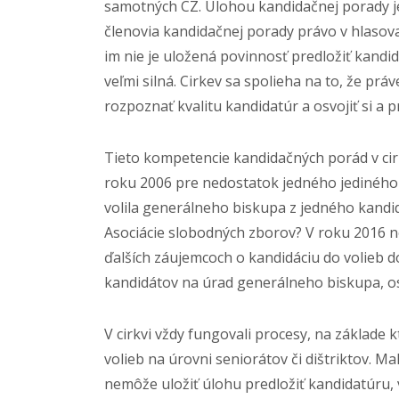
samotných CZ. Úlohou kandidačnej porady je
členovia kandidačnej porady právo v hlasov
im nie je uložená povinnosť predložiť kandi
veľmi silná. Cirkev sa spolieha na to, že pr
rozpoznať kvalitu kandidatúr a osvojiť si a p
Tieto kompetencie kandidačných porád v cirkv
roku 2006 pre nedostatok jedného jediného 
volila generálneho biskupa z jedného kandid
Asociácie slobodných zborov? V roku 2016 
ďalších záujemcoch o kandidáciu do volieb d
kandidátov na úrad generálneho biskupa, os
V cirkvi vždy fungovali procesy, na základe 
volieb na úrovni seniorátov či dištriktov. 
nemôže uložiť úlohu predložiť kandidatúru, v