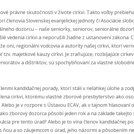
 právne skutočnosti v živote cirkvi. Takto voľby prebiehali
torí členovia Slovenskej evanjelickej jednoty či Asociácie s
lneho dozorcu – naše seniorky, seniorov, seniorálne dozork
 vedenia cirkvi a neporušili žiadne z ustanovení zákona. C
že oni, regionálni vodcovia a autority našej cirkvi, ktorí ver
ť tzv. majetkové kauzy cirkvi. Je zraňujúce, rozbíjajúce cirke
eniorátov a dištriktov, sú spochybňovaní za vlastné slobodn
lenmi kandidačnej porady, ktorí stáli v neľahkej úlohe a zo
lena cirkvi, ktorému vlastné zborové presbyterstvo ako osob
Alebo je v rozpore s Ústavou ECAV, ak v tajnom hlasovaní o
vi ako zborový dozorca pôsobí jeden rok a na základe takejto
kácia pre tento úrad? Alebo je to vina členov kandidačnej por
 s ňou a so záujemcom o úrad, jeho názormi a pôsobením n