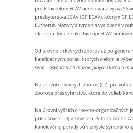
Dovoľte nám prihovoriť sa Vám doslova v pred
predstaviteľom ECAV adresovaná výzva Slove
presbyterstva ECAV (GP ECAV), ktorým GP EC
Lutherus. Názory a tvrdenia vyslovené v pu
okruhom ľudí, že ako biskupi ECAV nemôžeme 
Od úrovne cirkevných zborov až po generáln
kandidačných porád, ktorých cieľom je výber
seba... osvedčených mužov, plných Ducha a múd
Na úrovni cirkevných zborov (CZ) pre voľbu
zborové presbyterstvo, ktoré do volieb kan
Na úrovni vyšších cirkevno-organizačných jed
príslušných COJ v zmysle § 29 toho istého z
kandidačnej porady sú v zmysle synodálno-