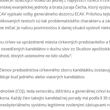
večer dôležitých volieb do jednej z najvyšších funkcií v cirk
nskej evanjelickej jednoty a brata Juraja Čecha, ktorý vyz
AV vypísalo voľby generálneho dozorcu ECAV. Prílohou tejto
blikovaných textoch sú tak problematického charakteru a z
mlčať. Je našou povinnosťou k danej situácii vysloviť niekoľ
u cirkev sa uprázdnené miesta cirkevných predstaviteľov 
 osvedčených kandidátov v duchu slov zo Skutkov apoštolský
rosti, ktorých ustanovíme na túto službu“.
 členov predsedníctva cirkevného zboru kandidátku zostavu
diduje buď jedného alebo viacerých kandidátov.
notiek (COJ), teda seniorátu, dištriktu a generálnej cirkvi
ákona. Každý člen takejto kandidačnej porady má podľa § 30 
presbyteriálneho systému legitímne zvolenými zástupcami n