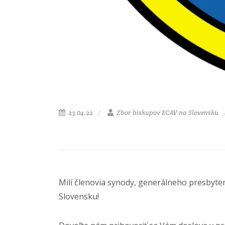
23.04.22
Zbor biskupov ECAV na Slovensku
Milí členovia synody, generálneho presbyterstv
Slovensku!