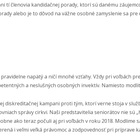
i tí členovia kandidačnej porady, ktorí sú danému záujemcov
orady alebo je to dôvod na vážne osobné zamyslenie sa pre
pravidelne napätý a ničí mnohé vzťahy. Vždy pri voľbách prej
entných a neslušných osobných invektív. Namiesto modliti
 diskreditačnej kampani proti tým, ktorí verne stoja v službe
ovniach správy cirkvi. Naši predstavitelia seniorátov nie sú 
obne ako teraz počuli aj pri voľbách v roku 2018. Modlime sa
erená i veľmi veľká právomoc a zodpovednosť pri príprave k