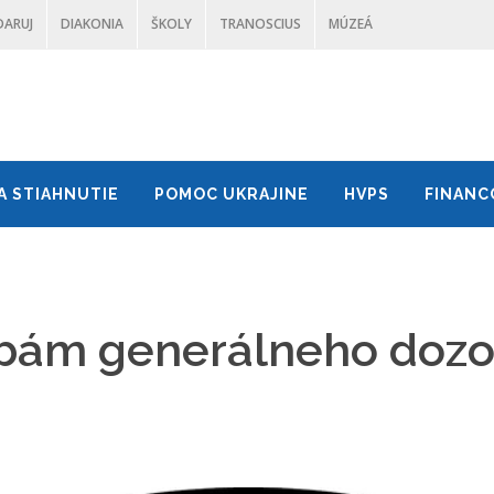
DARUJ
DIAKONIA
ŠKOLY
TRANOSCIUS
MÚZEÁ
A STIAHNUTIE
POMOC UKRAJINE
HVPS
FINANC
ľbám generálneho doz