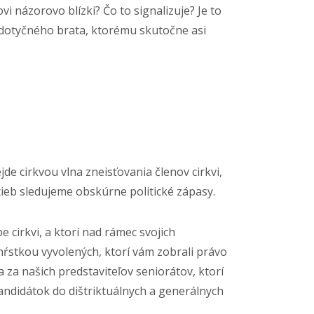
i názorovo blízki? Čo to signalizuje? Je to
 dotyčného brata, ktorému skutočne asi
de cirkvou vlna zneisťovania členov cirkvi,
eb sledujeme obskúrne politické zápasy.
 cirkvi, a ktorí nad rámec svojich
„hŕstkou vyvolených, ktorí vám zobrali právo
 za našich predstaviteľov seniorátov, ktorí
andidátok do dištriktuálnych a generálnych