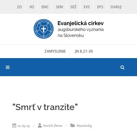
ZD
VD
EMC
SEM
SEŽ
EVS
EPS
DARUJ
DIAKONIA
ŠKOLY
TRANOSCIUS
MÚZEÁ
ZAMYSLENIE
. JN 8,21-30
"Smrť v tranzite"
21.09.23
Imrich Peres
Pozvánky