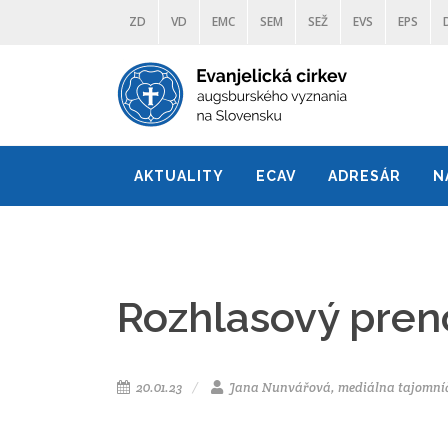
ZD
VD
EMC
SEM
SEŽ
EVS
EPS
AKTUALITY
ECAV
ADRESÁR
N
Rozhlasový preno
20.01.23
Jana Nunvářová, mediálna tajomní