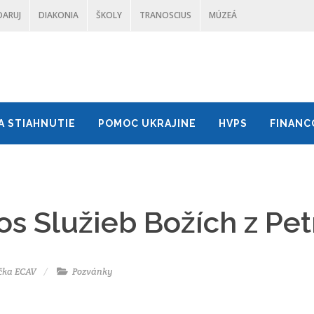
DARUJ
DIAKONIA
ŠKOLY
TRANOSCIUS
MÚZEÁ
A STIAHNUTIE
POMOC UKRAJINE
HVPS
FINANC
s Služieb Božích z Pet
čka ECAV
Pozvánky