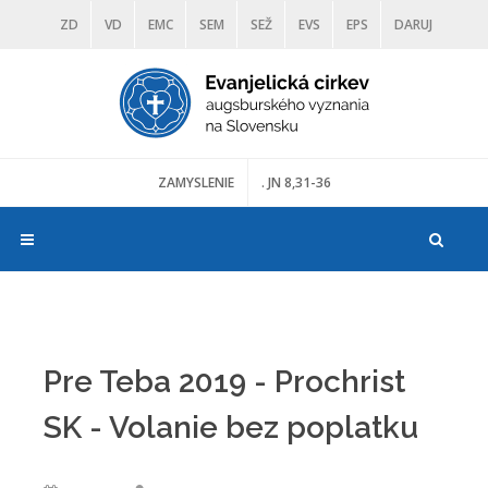
ZD
VD
EMC
SEM
SEŽ
EVS
EPS
DARUJ
DIAKONIA
ŠKOLY
TRANOSCIUS
MÚZEÁ
ZAMYSLENIE
. JN 8,31-36
Pre Teba 2019 - Prochrist
SK - Volanie bez poplatku