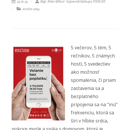
25.01.19
Mgr. Peter Mihoč - tajomník biskupa VDECAV
Archív 2019
5 večerov, 5 tém, 5
rečníkov, 5 známych
hostí, 5 svedectiev
ako možnosť
spomalenia, či priam
zastavenia sa a
bezplatného
pripojenia sa na "inú"
frekvenciu, ktorá sa
šíri v hĺbke srdca,
pokore mysle a spája s domovom, ktorý je