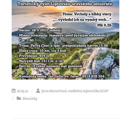
16.05.22
Jana Nunvářová, mediálna tajomníčka ECAV
Pozvánky