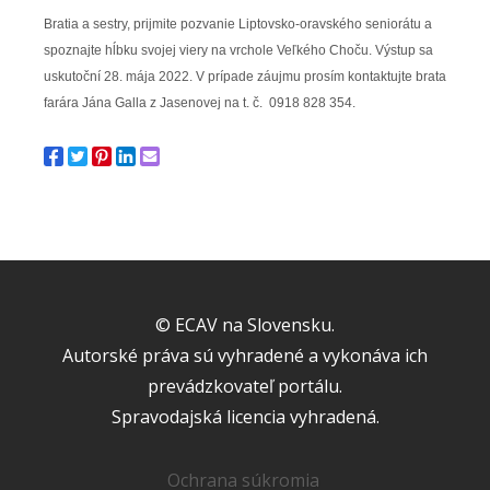
Bratia a sestry, prijmite pozvanie Liptovsko-oravského seniorátu a
spoznajte hĺbku svojej viery na vrchole Veľkého Choču. Výstup sa
uskutoční 28. mája 2022. V prípade záujmu prosím kontaktujte brata
farára Jána Galla z Jasenovej na t. č. 0918 828 354.
© ECAV na Slovensku.
Autorské práva sú vyhradené a vykonáva ich
prevádzkovateľ portálu.
Spravodajská licencia vyhradená.
Ochrana súkromia