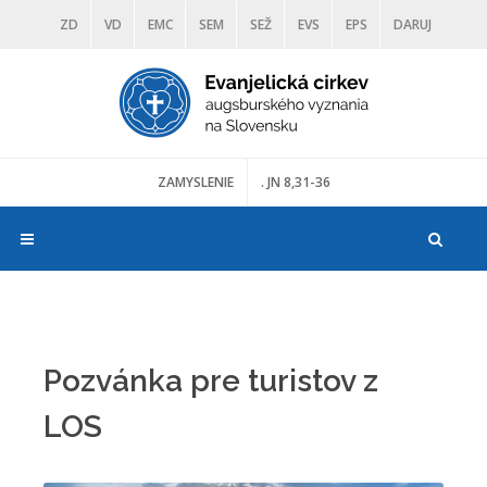
ZD
VD
EMC
SEM
SEŽ
EVS
EPS
DARUJ
DIAKONIA
ŠKOLY
TRANOSCIUS
MÚZEÁ
ZAMYSLENIE
. JN 8,31-36
Pozvánka pre turistov z
LOS