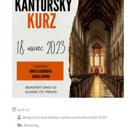
19.01.23
Matej Oráč, koordinátor vzdelávacích aktivít EMC ECAV
Pozvánky