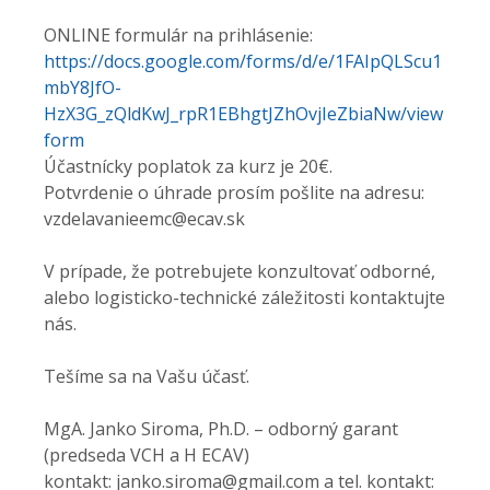
ONLINE formulár na prihlásenie:
https://docs.google.com/forms/d/e/1FAIpQLScu1
mbY8JfO-
HzX3G_zQldKwJ_rpR1EBhgtJZhOvjIeZbiaNw/view
form
Účastnícky poplatok za kurz je 20€.
Potvrdenie o úhrade prosím pošlite na adresu:
vzdelavanieemc@ecav.sk
V prípade, že potrebujete konzultovať odborné,
alebo logisticko-technické záležitosti kontaktujte
nás.
Tešíme sa na Vašu účasť.
MgA. Janko Siroma, Ph.D. – odborný garant
(predseda VCH a H ECAV)
kontakt: janko.siroma@gmail.com a tel. kontakt: