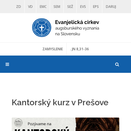
ZD
VD
EMC
SEM
SEŽ
EVS
EPS
DARUJ
DIAKONIA
ŠKOLY
TRANOSCIUS
MÚZEÁ
ZAMYSLENIE
. JN 8,31-36
Kantorský kurz v Prešove