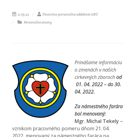
11.05.22
Finančno-personálne oddelenie GBÚ
Personálne zmeny
Prinášame informáciu
o zmenách v našich
cirkevných zboroch
od
01. 04. 2022 – do 30.
04. 2022.
Za námestného farára
bol menovaný:
Mgr. Michal Tekely –
vznikom pracovného pomeru dňom 21. 04.
2022,
menovaný za námestného farára na