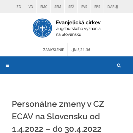
ZD
VD
EMC
SEM
SEŽ
EVS
EPS
DARUJ
DIAKONIA
ŠKOLY
TRANOSCIUS
MÚZEÁ
ZAMYSLENIE
. JN 8,31-36
Personálne zmeny v CZ
ECAV na Slovensku od
1.4.2022 – do 30.4.2022