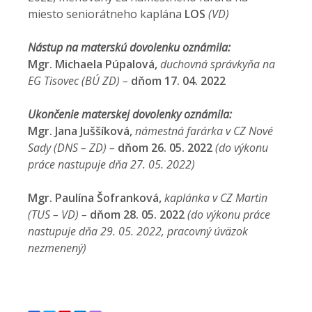
miesto seniorátneho kaplána
LOS
(VD)
Nástup na materskú dovolenku oznámila:
Mgr. Michaela Púpalová,
duchovná správkyňa na
EG Tisovec (BÚ ZD) –
dňom
17. 04. 2022
Ukončenie materskej dovolenky oznámila:
Mgr. Jana Juššíková,
námestná farárka v CZ Nové
Sady (DNS – ZD) –
dňom
26. 05. 2022
(do výkonu
práce nastupuje dňa 27. 05. 2022)
Mgr. Paulína Šofranková,
kaplánka v CZ Martin
(TUS – VD) –
dňom
28. 05. 2022
(do výkonu práce
nastupuje dňa 29. 05. 2022, pracovný úväzok
nezmenený)