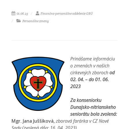
01.06.23
Finančno-personálne oddelenie GBÚ
Personálne zmeny
Prinášame informáciu
o zmenách v našich
cirkevných zboroch
od
02. 04. – do 01. 06.
2023
Za konseniorku
Dunajsko-nitrianskeho
seniorátu bola zvolená:
Mgr. Jana Juššíková,
zborová farárka v CZ Nové
Sady
(zvolená dňa: 16. 04. 2023)