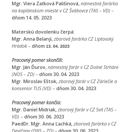
Mgr. Viera Zaťková Pališinová,
námestná farárka
na kaplánskom mieste v CZ Švábovce (TAS – VD) –
dňom 14. 05. 2023
Materskú dovolenku čerpá:
Mgr. Anna Belanji,
zborová farárka CZ Liptovský
Hrádok
dňom
–
13. 04. 2023
Pracovný pomer skončili:
Mgr. Ján Ďurov,
námestný farár v CZ Dolné Strháre
(NOS – ZD) –
dňom 30. 04. 2023
Mgr. Miroslav Eštok,
zborový farár v CZ Záriečie a
konsenior TUS (VD)
–
dňom 30. 04. 2023
Pracovný pomer končia:
Mgr. Daniel Midriak,
zborový farár v CZ Svit (TAS –
VD)
–
dňom 30. 06. 2023
PaedDr. Mgr. Anna Ľachká,
zborová farárka v CZ
Devičany (DNS – ZD) –
dňom
30. 06. 2023