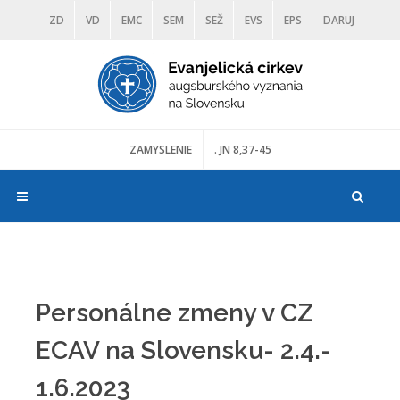
ZD
VD
EMC
SEM
SEŽ
EVS
EPS
DARUJ
DIAKONIA
ŠKOLY
TRANOSCIUS
MÚZEÁ
ZAMYSLENIE
. JN 8,37-45
Personálne zmeny v CZ
ECAV na Slovensku- 2.4.-
1.6.2023