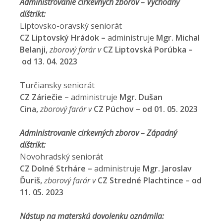
Administrovanie cirkevných zborov – Východný
dištrikt:
Liptovsko-oravský seniorát
CZ Liptovský Hrádok –
administruje
Mgr. Michal
Belanji,
zborový farár v
CZ Liptovská Porúbka –
od 13. 04. 2023
Turčiansky seniorát
CZ Záriečie –
administruje
Mgr. Dušan
Cina,
zborový farár v
CZ Púchov – od 01. 05. 2023
Administrovanie cirkevných zborov – Západný
dištrikt:
Novohradský seniorát
CZ Dolné Strháre –
administruje
Mgr. Jaroslav
Ďuriš,
zborový farár v
CZ Stredné Plachtince – od
11. 05. 2023
Nástup na materskú dovolenku oznámila: