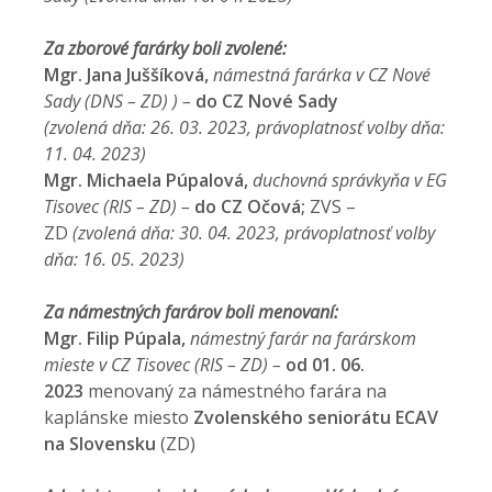
Za zborové farárky boli zvolené:
Mgr. Jana Juššíková,
námestná farárka v CZ Nové
Sady (DNS – ZD) ) –
do CZ Nové Sady
(zvolená dňa: 26. 03. 2023, právoplatnosť volby dňa:
11. 04. 2023)
Mgr. Michaela Púpalová,
duchovná správkyňa v EG
Tisovec (RIS – ZD) –
do CZ Očová;
ZVS –
ZD
(zvolená dňa: 30. 04. 2023, právoplatnosť volby
dňa: 16. 05. 2023)
Za námestných farárov boli menovaní:
Mgr. Filip Púpala,
námestný farár na farárskom
mieste v CZ Tisovec (RIS – ZD) –
od 01. 06.
2023
menovaný za námestného farára na
kaplánske miesto
Zvolenského seniorátu ECAV
na Slovensku
(ZD)